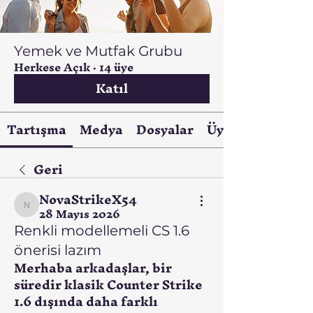
Yemek ve Mutfak Grubu
Herkese Açık
·
14 üye
Katıl
Tartışma
Medya
Dosyalar
Üyeler
Geri
NovaStrikeX54
NovaStrikeX54
28 Mayıs 2026
Renkli modellemeli CS 1.6
önerisi lazım
Merhaba arkadaşlar, bir 
süredir klasik Counter Strike 
1.6 dışında daha farklı 