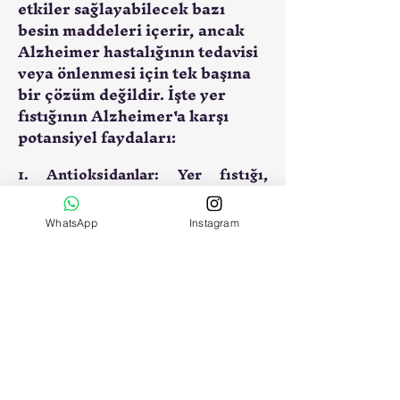
etkiler sağlayabilecek bazı
besin maddeleri içerir, ancak
Alzheimer hastalığının tedavisi
veya önlenmesi için tek başına
bir çözüm değildir. İşte yer
fıstığının Alzheimer'a karşı
potansiyel faydaları:
1. 
Antioksidanlar:
 Yer fıstığı, 
antioksidanlar açısından 
zengindir, özellikle de E vitamini 
bakımından. Antioksidanlar, 
WhatsApp
Instagram
vücuttaki serbest radikallerle 
savaşarak hücresel hasarı 
azaltabilir ve nörodejeneratif 
hastalıkların gelişimini 
yavaşlatabilir.
2. 
B12 Vitamini:
 Yer fıstığı, B12 
vitamini gibi besin maddelerini 
içerir. B12 vitamini, beyin sağlığını 
destekler ve bilişsel fonksiyonları 