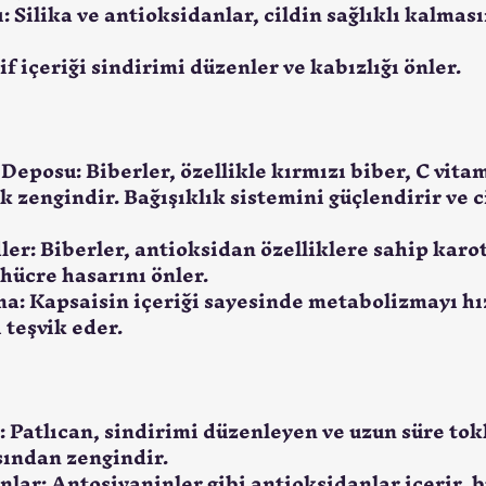
ı: Silika ve antioksidanlar, cildin sağlıklı kalmas
if içeriği sindirimi düzenler ve kabızlığı önler.
 Deposu: Biberler, özellikle kırmızı biber, C vitam
 zengindir. Bağışıklık sistemini güçlendirir ve ci
ler: Biberler, antioksidan özelliklere sahip karo
 hücre hasarını önler.
a: Kapsaisin içeriği sayesinde metabolizmayı hız
 teşvik eder.
: Patlıcan, sindirimi düzenleyen ve uzun süre tokl
ısından zengindir.
nlar: Antosiyaninler gibi antioksidanlar içerir, b