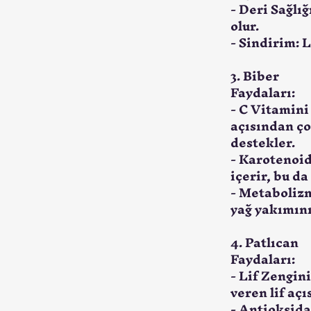
- Deri Sağlığ
olur.
- Sindirim: L
3. Biber
Faydaları:
- C Vitamini
açısından çok
destekler.
- Karotenoid
içerir, bu da
- Metabolizm
yağ yakımını
4. Patlıcan
Faydaları:
- Lif Zengini
veren lif aç
- Antioksida