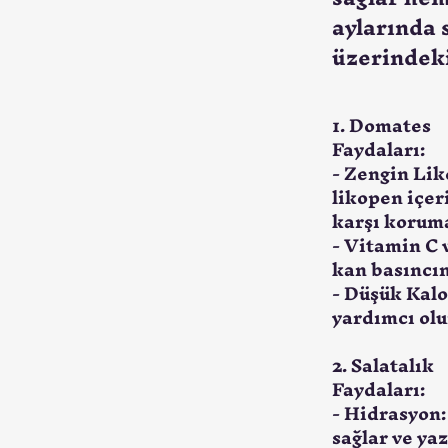
aylarında 
üzerindeki
1. Domates
Faydaları:
- Zengin Lik
likopen içeri
karşı koruma
- Vitamin C 
kan basıncın
- Düşük Kalo
yardımcı olu
2. Salatalık
Faydaları:
- Hidrasyon:
sağlar ve yaz