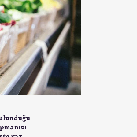
 bulunduğu
apmanızı
şte yaz