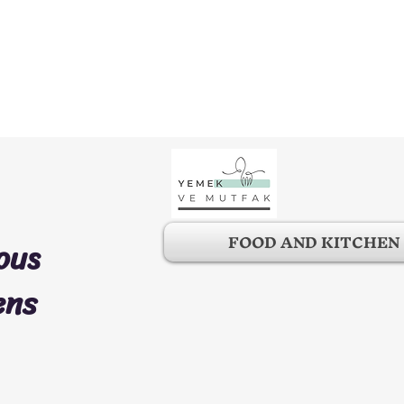
FOOD AND KITCHEN
ous
ens