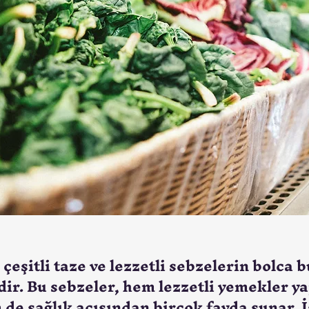
 çeşitli taze ve lezzetli sebzelerin bolca
ir. Bu sebzeler, hem lezzetli yemekler y
 de sağlık açısından birçok fayda sunar. İ