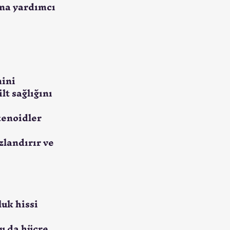
ına yardımcı 
ini 
lt sağlığını 
tenoidler 
landırır ve 
uk hissi 
u da hücre 