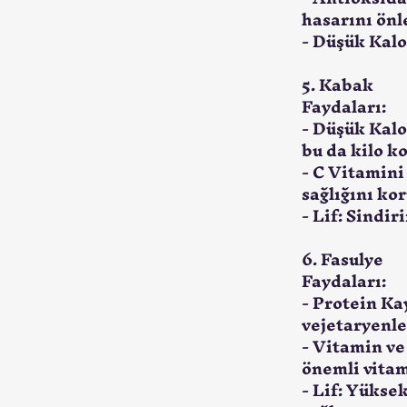
hasarını önl
- Düşük Kalor
5. Kabak
Faydaları:
- Düşük Kalo
bu da kilo k
- C Vitamini
sağlığını ko
- Lif: Sindir
6. Fasulye
Faydaları:
- Protein Ka
vejetaryenler
- Vitamin ve
önemli vitam
- Lif: Yüksek