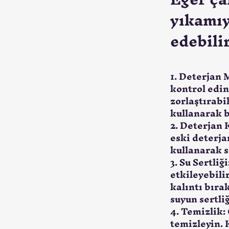
yıkamıy
edebili
1. 
Deterjan M
kontrol edin
zorlaştırabi
kullanarak b
2. 
Deterjan K
eski deterjan
kullanarak so
3. 
Su Sertliği
etkileyebilir
kalıntı bırak
suyun sertliğ
4. 
Temizlik:
temizleyin. 