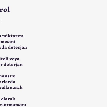
rol
:
 miktarını 
nmesini 
rda deterjan 
teli veya 
ir deterjan 
mansını 
ırlarda 
 kullanarak 
 olarak 
erformansını 