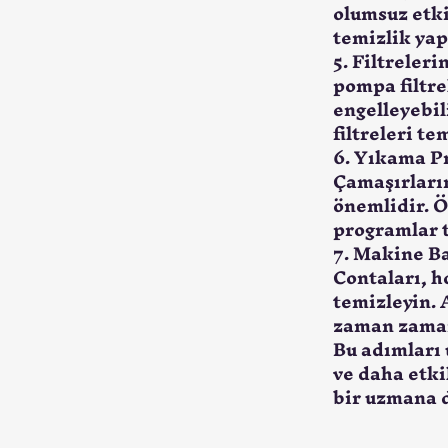
olumsuz etki
temizlik yap
5. 
Filtreleri
pompa filtre
engelleyebil
filtreleri te
6. 
Yıkama P
Çamaşırların
önemlidir. Ö
programlar t
7. 
Makine Ba
Contaları, h
temizleyin. 
zaman zaman 
Bu adımları 
ve daha etki
bir uzmana d