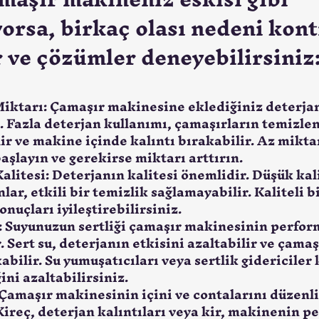
orsa, birkaç olası nedeni kont
r ve çözümler deneyebilirsiniz
iktarı:
 Çamaşır makinesine eklediğiniz deterjan
. Fazla deterjan kullanımı, çamaşırların temizle
lir ve makine içinde kalıntı bırakabilir. Az mikta
aşlayın ve gerekirse miktarı arttırın.
alitesi:
 Deterjanın kalitesi önemlidir. Düşük kali
lar, etkili bir temizlik sağlamayabilir. Kaliteli b
nuçları iyileştirebilirsiniz.
:
 Suyunuzun sertliği çamaşır makinesinin perfor
. Sert su, deterjanın etkisini azaltabilir ve çamaş
abilir. Su yumuşatıcıları veya sertlik gidericiler
ini azaltabilirsiniz.
 Çamaşır makinesinin içini ve contalarını düzenli
Kireç, deterjan kalıntıları veya kir, makinenin p