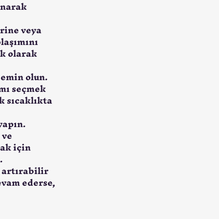
anarak 
erine veya 
olaşımını 
k olarak 
emin olun. 
amı seçmek 
k sıcaklıkta 
apın. 
 ve 
ak için 
.
rtırabilir 
evam ederse, 