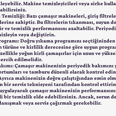
leyebilir. Makine temizleyicileri veya sirke kull
abilirsiniz.
n Temizliği:
 Bazı çamaşır makineleri, giriş filtrel
lerine sahiptir. Bu filtrelerin tıkanması, suyun d
ir ve temizlik performansını azaltabilir. Periyodi
mizleyin veya değiştirin.
rogramı:
 Doğru yıkama programını seçtiğinizden 
 türüne ve kirlilik derecesine göre uygun progr
zellikle yoğun kirli çamaşırlar için uzun ve yükse
ercih edilmelidir.
kımı:
 Çamaşır makinenizin periyodik bakımını y
ortumları ve tamburu düzenli olarak kontrol edin
Ayrıca makinenizin doğru çalıştığından emin olm
bir servis teknisyeni tarafından kontrol ettirin
uygulayarak çamaşır makinenizin performansını a
li bir temizlik elde edebilirsiniz. Ancak, sorun d
anışmak veya servis çağırmak gerekebilir.