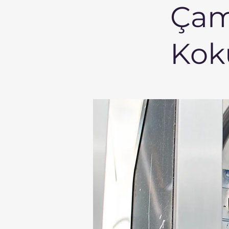
Çam
Kok