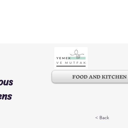
FOOD AND KITCHEN
ous
ens
< Back