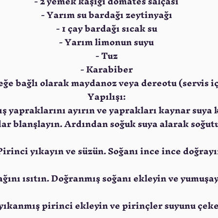
- 2 yemek kaşığı domates salçası
- Yarım su bardağı zeytinyağı
- 1 çay bardağı sıcak su
- Yarım limonun suyu
- Tuz
- Karabiber
teğe bağlı olarak maydanoz veya dereotu (servis i
Yapılışı:
dış yapraklarını ayırın ve yaprakları kaynar suy
ar blanşlayın. Ardından soğuk suya alarak soğut
 Pirinci yıkayın ve süzün. Soğanı ince ince doğrayı
yağını ısıtın. Doğranmış soğanı ekleyin ve yumuş
yıkanmış pirinci ekleyin ve pirinçler suyunu çe