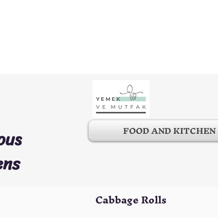
FOOD AND KITCHEN
ous
ens
Cabbage Rolls