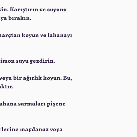
yin. Karıştırın ve suyunu
ya bırakın.
 harçtan koyun ve lahanayı
limon suyu gezdirin.
eya bir ağırlık koyun. Bu,
ktır.
 lahana sarmaları pişene
zerlerine maydanoz veya