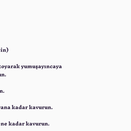
çin)
a koyarak yumuşayıncaya
un.
n.
ayana kadar kavurun.
kene kadar kavurun.