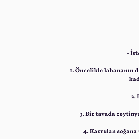
- İs
1. Öncelikle lahananın 
kad
2.
3. Bir tavada zeytin
4. Kavrulan soğana 