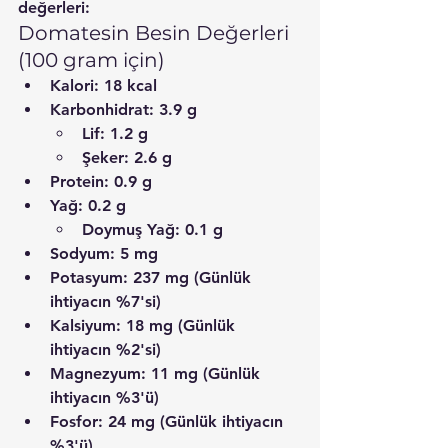
değerleri:
Domatesin Besin Değerleri 
(100 gram için)
Kalori:
 18 kcal
Karbonhidrat:
 3.9 g
Lif:
 1.2 g
Şeker:
 2.6 g
Protein:
 0.9 g
Yağ:
 0.2 g
Doymuş Yağ:
 0.1 g
Sodyum:
 5 mg
Potasyum:
 237 mg (Günlük 
ihtiyacın %7'si)
Kalsiyum:
 18 mg (Günlük 
ihtiyacın %2'si)
Magnezyum:
 11 mg (Günlük 
ihtiyacın %3'ü)
Fosfor:
 24 mg (Günlük ihtiyacın 
%3'ü)