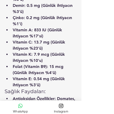
Demir:
 0.5 mg (Günlük ihtiyacın 
%3'ü)
Çinko:
 0.2 mg (Günlük ihtiyacın 
%1'i)
Vitamin A:
 833 IU (Günlük 
ihtiyacın %17'si)
Vitamin C:
 13.7 mg (Günlük 
ihtiyacın %23'ü)
Vitamin K:
 7.9 mcg (Günlük 
ihtiyacın %10'u)
Folat (Vitamin B9):
 15 mcg 
(Günlük ihtiyacın %4'ü)
Vitamin E:
 0.54 mg (Günlük 
ihtiyacın %3'ü)
Sağlık Faydaları:
Antioksidan Özellikler:
 Domates, 
likopen adı verilen güçlü bir 
antioksidan içerir. Likopen, hücre 
WhatsApp
Instagram