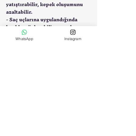
yatıştırabilir, kepek oluşumunu
azaltabilir.
- Saç uçlarına uygulandığında
kırıkları önleyebilir ve saçların
daha sağlıklı uzamasını teşvik
WhatsApp
Instagram
edebilir.
**3. Makyaj Temizleme:**
- Badem yağı, makyajı nazikçe
temizleyebilir ve cildi
derinlemesine temizler. Göz
makyajını da çıkarabilir.
**4. Masaj Yağı:**
- Masaj için kullanıldığında, cildin
nemlenmesine ve gevşemesine
yardımcı olur. Rahatlatıcı bir
etkiye sahiptir.