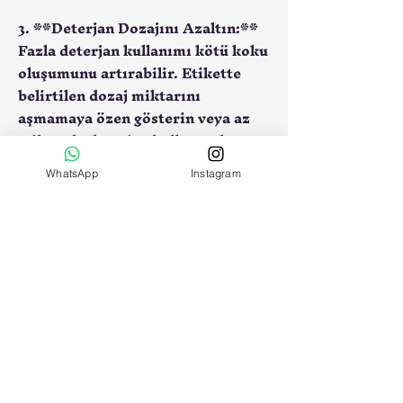
3. **Deterjan Dozajını Azaltın:**
Fazla deterjan kullanımı kötü koku
oluşumunu artırabilir. Etikette
belirtilen dozaj miktarını
aşmamaya özen gösterin veya az
miktarda deterjan kullanarak
başlayın ve gerekirse miktarı
WhatsApp
Instagram
artırın.
4. **Sıcak Yıkama:** Çamaşır
makinesini düzenli aralıklarla
yüksek sıcaklıkta çalıştırarak
bakterileri öldürebilirsiniz. Boş
bir yıkama programı seçerek sıcak
su ile makineyi çalıştırın ve
deterjan kullanmadan tamburu
temizleyin.