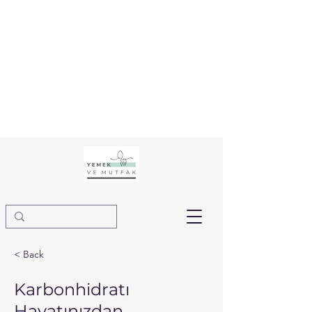
< Back
Karbonhidratı
Hayatınızdan