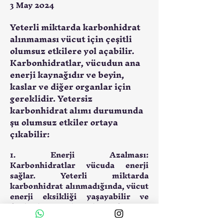
3 May 2024
Yeterli miktarda karbonhidrat
alınmaması vücut için çeşitli
olumsuz etkilere yol açabilir.
Karbonhidratlar, vücudun ana
enerji kaynağıdır ve beyin,
kaslar ve diğer organlar için
gereklidir. Yetersiz
karbonhidrat alımı durumunda
şu olumsuz etkiler ortaya
çıkabilir:
1. 
Enerji Azalması:
Karbonhidratlar vücuda enerji 
sağlar. Yeterli miktarda 
karbonhidrat alınmadığında, vücut 
enerji eksikliği yaşayabilir ve 
fiziksel ve zihinsel performans 
azalabilir.