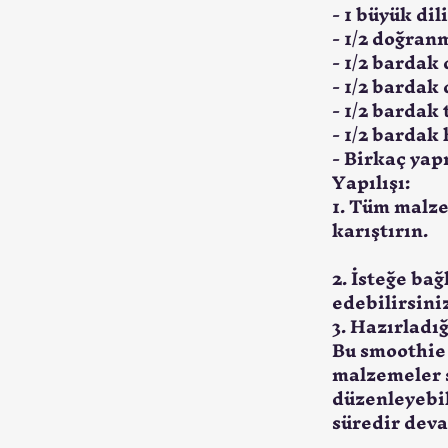
- 1 büyük di
- 1/2 doğran
- 1/2 bardak
- 1/2 bardak
- 1/2 bardak
- 1/2 bardak
- Birkaç yap
Yapılışı:
1. Tüm malze
karıştırın.
2. İsteğe bağ
edebilirsini
3. Hazırladı
Bu smoothie 
malzemeler s
düzenleyebil
süredir deva