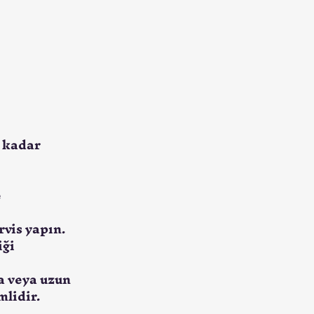
 kadar 
 
rvis yapın.
ği 
a veya uzun 
lidir.