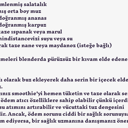
limlenmiş salatalık
mış orta boy muz
 doğranmış ananas
 doğranmış karpuz
 taze ıspanak veya marul
 hindistancevizi suyu veya su
rak taze nane veya maydanoz (isteğe bağlı)
meleri blenderda pürüzsüz bir kıvam elde edene
lı olarak buz ekleyerek daha serin bir içecek elde
z.
ğınız smoothie'yi hemen tüketin ve taze olarak se
ödem atıcı özelliklere sahip olabilir çünkü içerdi
u atımını artırabilir ve vücuttaki tuz dengesini 
ir. Ancak, ödem sorunu ciddi bir sağlık sorunuys
m ediyorsa, bir sağlık uzmanına danışmanız önem